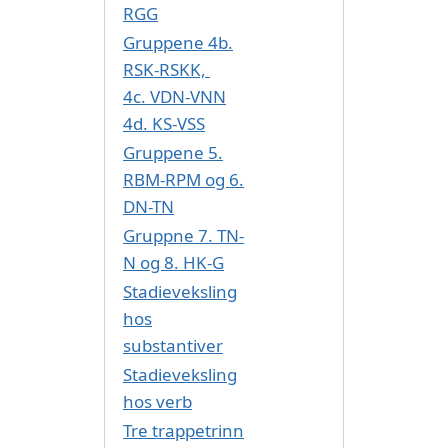
RGG
Gruppene 4b.
RSK-RSKK,
4c. VDN-VNN
4d. KS-VSS
Gruppene 5.
RBM-RPM og 6.
DN-TN
Gruppne 7. TN-
N og 8. HK-G
Stadieveksling
hos
substantiver
Stadieveksling
hos verb
Tre trappetrinn