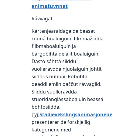
animašuvnnat
Rávvagat:
Kártenjearaldagaide beasat
ruoná boaluiguin, filmmažiidda
filbmaboaluiguin ja
bargobihtáide alit boaluiguin.
Dasto sáhttá siiddu
vuolleravdda njuolaiguin johtit
siiddus nubbái. Robohta
deaddilemiin oaččut rávvagiid.
Siiddu vuolleravdda
stuoridanglássaboaluin beassá
bohtosiidda.
[:yj]
Stadievekslingsanimasjonene
presenterer de forskjellig
kategoriene med