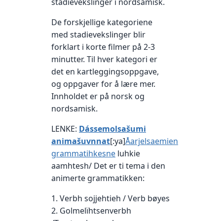
stadievekslinger i nordsamisk.
De forskjellige kategoriene
med stadievekslinger blir
forklart i korte filmer på 2-3
minutter. Til hver kategori er
det en kartleggingsoppgave,
og oppgaver for å lære mer.
Innholdet er på norsk og
nordsamisk.
LENKE:
Dássemolsašumi
animašuvnnat
[:ya]
Åarjelsaemien
grammatihkesne
luhkie
aamhtesh/ Det er ti tema i den
animerte grammatikken:
1. Verbh sojjehtieh / Verb bøyes
2. Golmelïhtsenverbh