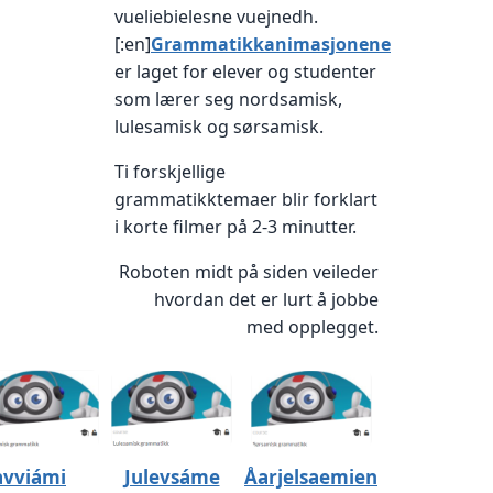
vueliebielesne vuejnedh.
[:en]
Grammatikkanimasjonene
er laget for elever og studenter
som lærer seg nordsamisk,
lulesamisk og sørsamisk.
Ti forskjellige
grammatikktemaer blir forklart
i korte filmer på 2-3 minutter.
Roboten midt på siden veileder
hvordan det er lurt å jobbe
med opplegget.
vviámi
Julevsáme
Åarjelsaemien