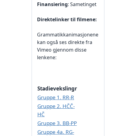
Finansiering
: Sametinget
Direktelinker til filmene:
Grammatikkanimasjonene
kan også ses direkte fra
Vimeo gjennom disse
lenkene:
Stadievekslingr
Gruppe 1. RR-R
Gruppe 2. HČČ-
HČ
Gruppe 3. BB-PP
Gruppe 4a. RG-