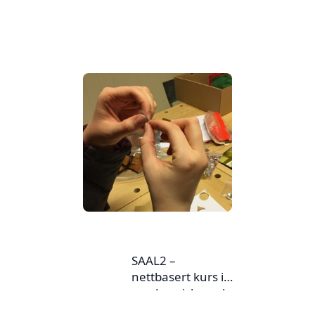
SAAL2 –
nettbasert kurs i
nordsamisk med
praktiske