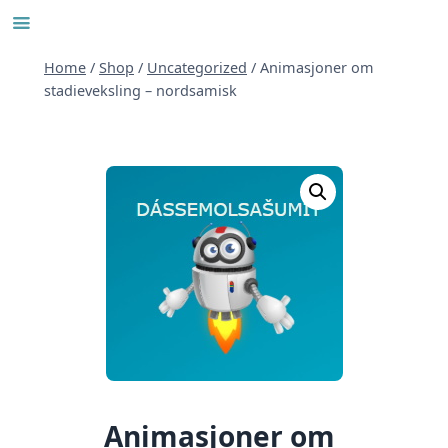
Skip
to
content
Home
/
Shop
/
Uncategorized
/
Animasjoner om
stadieveksling – nordsamisk
Animasjoner om