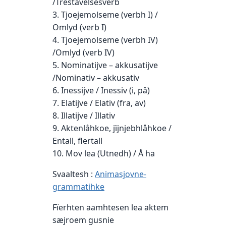
/Trestavelsesverb
3. Tjoejemolseme (verbh I) /
Omlyd (verb I)
4. Tjoejemolseme (verbh IV)
/Omlyd (verb IV)
5. Nominatijve – akkusatijve
/Nominativ – akkusativ
6. Inessijve / Inessiv (i, på)
7. Elatijve / Elativ (fra, av)
8. Illatijve / Illativ
9. Aktenlåhkoe, jïjnjebhlåhkoe /
Entall, flertall
10. Mov lea (Utnedh) / Å ha
Svaaltesh :
Animasjovne-
grammatihke
Fïerhten aamhtesen lea aktem
sæjroem gusnie