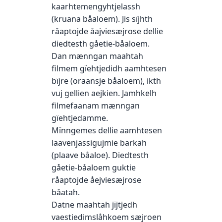
kaarhtemengyhtjelassh
(kruana båaloem). Jis sïjhth
råaptojde åajviesæjrose dellie
diedtesth gåetie-båaloem.
Dan mænngan maahtah
filmem gïehtjedidh aamhtesen
bïjre (oraansje båaloem), ikth
vuj gellien aejkien. Jamhkelh
filmefaanam mænngan
gïehtjedamme.
Mïnngemes dellie aamhtesen
laavenjassigujmie barkah
(plaave båaloe). Diedtesth
gåetie-båaloem guktie
råaptojde åejviesæjrose
båatah.
Datne maahtah jïjtjedh
vaestiedimslåhkoem sæjroen