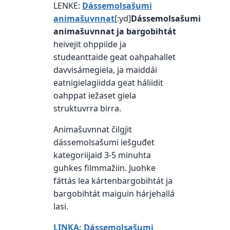
LENKE:
Dássemolsašumi
animašuvnnat
[:yd]
Dássemolsašumi
animašuvnnat ja bargobihtát
heivejit ohppiide ja
studeanttaide geat oahpahallet
davvisámegiela, ja maiddái
eatnigielagiidda geat háliidit
oahppat iežaset giela
struktuvrra birra.
Animašuvnnat čilgjit
dássemolsašumi iešguđet
kategoriijaid 3-5 minuhta
guhkes filmmažiin. Juohke
fáttás lea kártenbargobihtát ja
bargobihtát maiguin hárjehallá
lasi.
LIŊKA: Dássemolsašumi