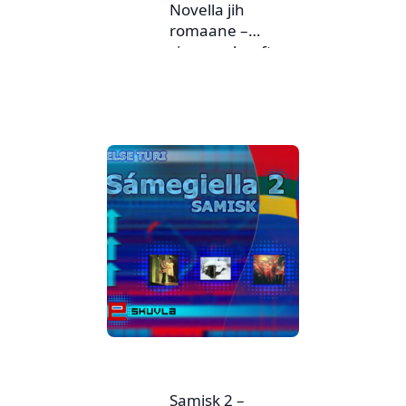
Novella jih
romaane –
sjangereheefte nr.
2
Samisk 2 –