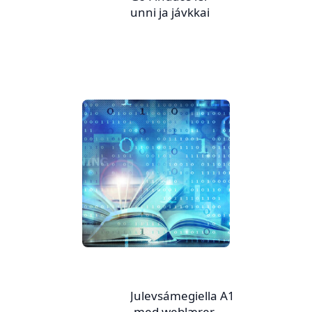
unni ja jávkkai
Julevsámegiella A1
-med weblærer