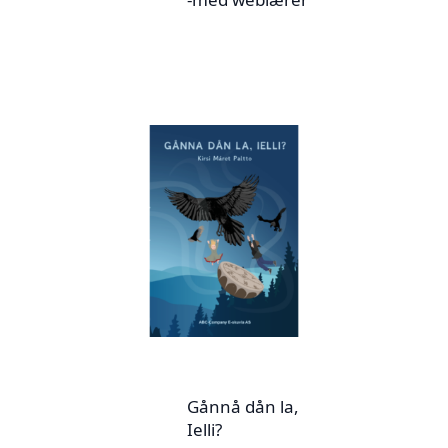
Gånnå dån la,
Ielli?