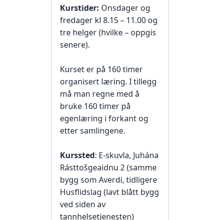
Kurstider:
Onsdager og
fredager kl 8.15 – 11.00 og
tre helger (hvilke – oppgis
senere).
Kurset er på 160 timer
organisert læring. I tillegg
må man regne med å
bruke 160 timer på
egenlæring i forkant og
etter samlingene.
Kurssted
: E-skuvla, Juhána
Rásttošgeaidnu 2 (samme
bygg som Averdi, tidligere
Husflidslag (lavt blått bygg
ved siden av
tannhelsetjenesten)