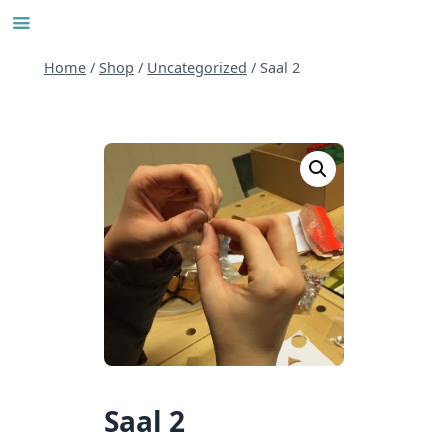
Skip
to
content
Home
/
Shop
/
Uncategorized
/
Saal 2
Saal 2