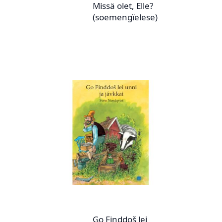
Missä olet, Elle?
(soemengïelese)
Go Finddoš lei