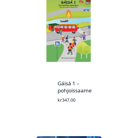
Gáisá 1 –
pohjoissaame
kr
347.00