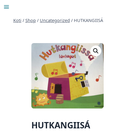
Siirry
sisältöön
Koti
/
Shop
/
Uncategorized
/
HUTKANGIISÁ
HUTKANGIISÁ