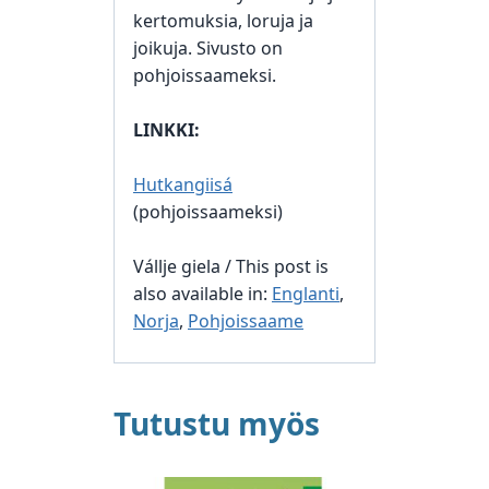
kertomuksia, loruja ja
joikuja. Sivusto on
pohjoissaameksi.
LINKKI:
Hutkangiisá
(pohjoissaameksi)
Vállje giela / This post is
also available in:
Englanti
,
Norja
,
Pohjoissaame
Tutustu myös