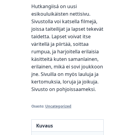
Hutkangiisá on uusi
esikouluikäisten nettisivu.
Sivustolla voi katsella filmejä,
joissa taiteilijat ja lapset tekevät
taidetta. Lapset voivat itse
väritellä ja piirtää, soittaa
rumpua, ja harjoitella erilaisia
käsitteitä kuten samanlainen,
erilainen, mikä ei sovi joukkoon
jne. Sivuilla on myös lauluja ja
kertomuksia, loruja ja joikuja.
Sivusto on pohjoissaameksi.
Osasto:
Uncategorized
Kuvaus