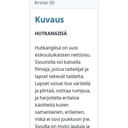
Arviot (0)
Kuvaus
HUTKANGIISÁ
Hutkangiisá on uusi
esikouluikäisten nettisivu.
Sivustolla voi katsella
filmejä, joissa taiteilijat ja
lapset tekevät taidetta.
Lapset voivat itse väritellä
ja piirtää, soittaa rumpua,
ja harjoitella erilaisia
käsitteitä kuten
samanlainen, erilainen,
mikä ei sovi joukkoon jne.
Sivuilla on myös lauluja ja