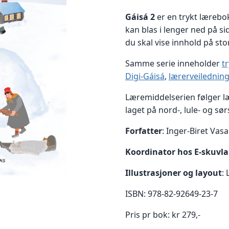
Gáisá 2
er en trykt lærebo
kan blas i lenger ned på s
du skal vise innhold på sto
Samme serie inneholder
t
Digi-Gáisá
,
lærerveilednin
Læremiddelserien følger l
laget på nord-, lule- og sø
Forfatter
: Inger-Biret Va
Koordinator hos E-skuvla
Illustrasjoner og layout
:
ISBN: 978-82-92649-23-7
Pris pr bok: kr 279,-