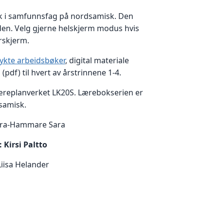
k i samfunnsfag på nordsamisk. Den
iden. Velg gjerne helskjerm modus hvis
rskjerm.
rykte arbeidsbøker
, digital materiale
g
(pdf) til hvert av årstrinnene 1-4.
æreplanverket LK20S. Lærebokserien er
rsamisk.
sara-Hammare Sara
:
Kirsi Paltto
 Liisa Helander