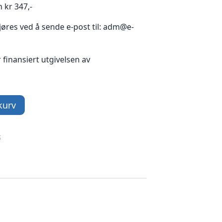
 kr 347,-
 gjøres ved å sende e-post til: adm@e-
finansiert utgivelsen av
kurv
k