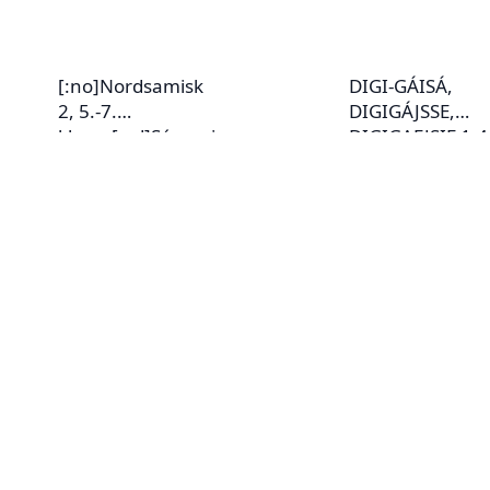
[:no]Nordsamisk
DIGI-GÁISÁ,
2, 5.-7.
DIGIGÁJSSE,
klasse[:yd]Sámegi
DIGIGAEJSIE 1-4
ella 2, 5-7 jc. [:]