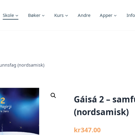
Skole
Bøker
Kurs
Andre
Apper
Info
funnsfag (nordsamisk)
Gáisá 2 – sam
(nordsamisk)
kr
347.00