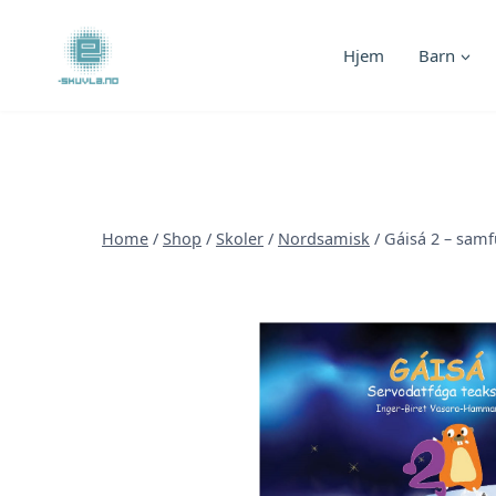
Skip
to
Hjem
Barn
content
Home
/
Shop
/
Skoler
/
Nordsamisk
/
Gáisá 2 – sam