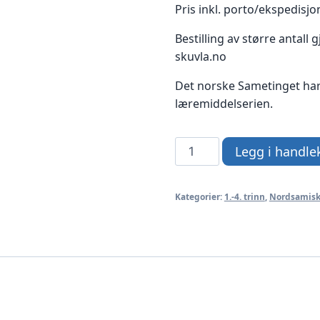
Pris inkl. porto/ekspedisjon
Bestilling av større antall
skuvla.no
Det norske Sametinget har 
læremiddelserien.
Gáisá
Legg i handle
2
-
Kategorier:
1.-4. trinn
,
Nordsamis
samfunnsfag
(nordsamisk)
antall