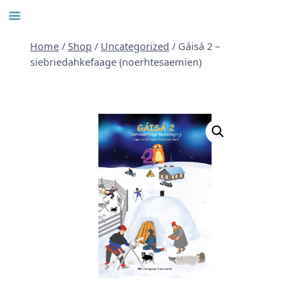
Skip
to
content
Home
/
Shop
/
Uncategorized
/
Gáisá 2 –
siebriedahkefaage (noerhtesaemien)