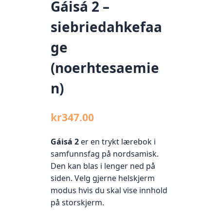
Gáisá 2 –
siebriedahkefaa
ge
(noerhtesaemie
n)
kr
347.00
Gáisá 2
er en trykt lærebok i
samfunnsfag på nordsamisk.
Den kan blas i lenger ned på
siden. Velg gjerne helskjerm
modus hvis du skal vise innhold
på storskjerm.