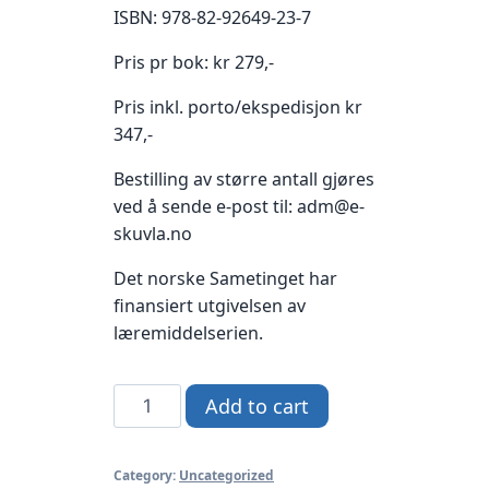
ISBN: 978-82-92649-23-7
Pris pr bok: kr 279,-
Pris inkl. porto/ekspedisjon kr
347,-
Bestilling av større antall gjøres
ved å sende e-post til: adm@e-
skuvla.no
Det norske Sametinget har
finansiert utgivelsen av
læremiddelserien.
Gáisá
Add to cart
2
-
Category:
Uncategorized
siebriedahkefaage