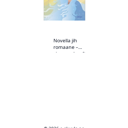
Novella jih
romaane –
sjangereheefte nr.
2