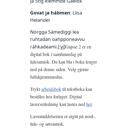
ja Stig Riemmbe Gaelok
Govat ja hábmen
: Liisa
Helander
Norgga Sámediggi lea
ruhtadan oahpponeavvu
ráhkadeami.[:yj]
Gájsse 2 er en
digital bok i samfunnsfag på
lulesamisk. Du kan bla i boka lenger
ned på denne siden. Velg gjerne
fullskjermsmodus.
Trykt
arbeidsbok
til tekstboka kan
bestilles hos forlaget. Digital
lærerveiledning kan lastes ned
her
.
Læremiddelserien er utgitt på nord-,
lule- og sørsamisk.