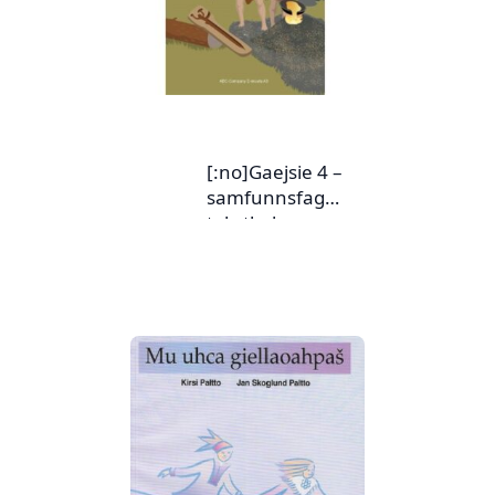
[:no]Gaejsie 4 –
samfunnsfag
tekstbok
sørsamisk[:yd]Gae
jsie 4 –
servodatfága
teakstagirji
máttasámegillii
[:yj]Gaejsie 4
(sørsamisk)
[:ya]Gaejsie 4 –
siebriedahkefaage
teekstegærja [:en]