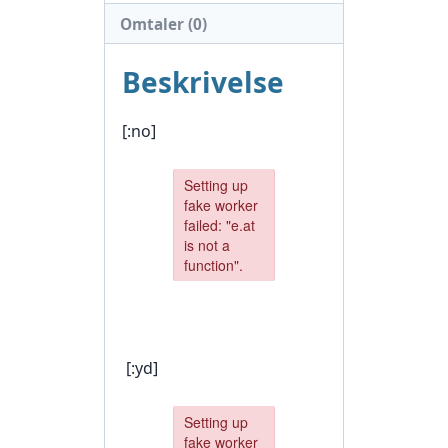
Omtaler (0)
Beskrivelse
[:no]
[:yd]