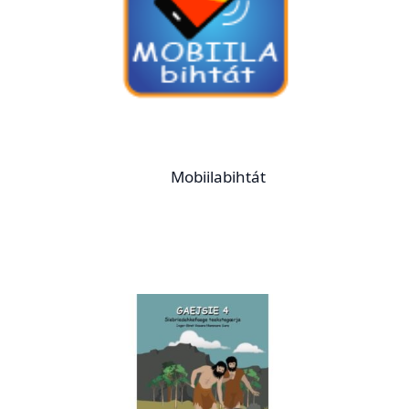
Mobiilabihtát