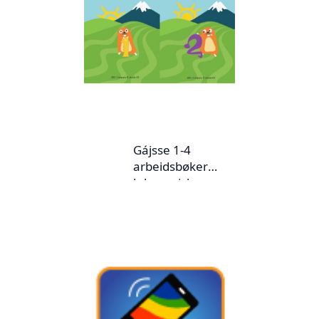
Gájsse 1-4
arbeidsbøker
lulesamisk