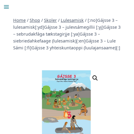
Skip
to
content
Home
/
Shop
/
Skoler
/
Lulesamisk
/
[:no]Gájsse 3 –
lulesamisk[:yd]Gájsse 3 – julevsámegillii [:yj]Gájsse 3
– sebrudakfága tækstagirjje [:ya]Gájsse 3 –
siebriedahkefaage (lulesamisk)[:en]Gájsse 3 – Lule
Sámi [:fi]Gájsse 3 yhteiskuntaoppi (luulajansaame)[:]