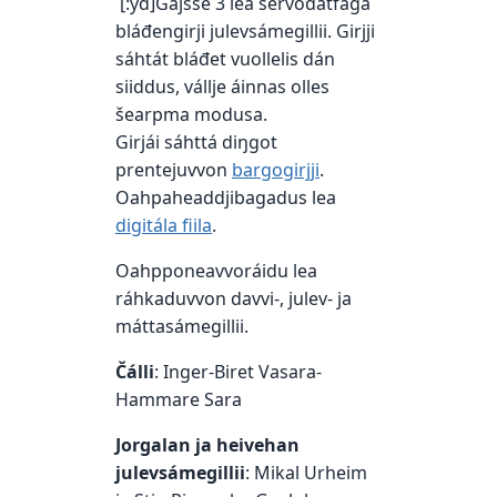
[:yd]Gájsse 3 lea servodatfága
bláđengirji julevsámegillii. Girjji
sáhtát bláđet vuollelis dán
siiddus, vállje áinnas olles
šearpma modusa.
Girjái sáhttá diŋgot
prentejuvvon
bargogirjji
.
Oahpaheaddjibagadus lea
digitála fiila
.
Oahpponeavvoráidu lea
ráhkaduvvon davvi-, julev- ja
máttasámegillii.
Čálli
: Inger-Biret Vasara-
Hammare Sara
Jorgalan ja heivehan
julevsámegillii
: Mikal Urheim