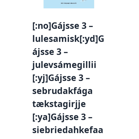
[:no]Gájsse 3 –
lulesamisk[:yd]G
ájsse 3 –
julevsámegillii
[:yj]Gájsse 3 –
sebrudakfága
tækstagirjje
[:ya]Gájsse 3 –
siebriedahkefaa