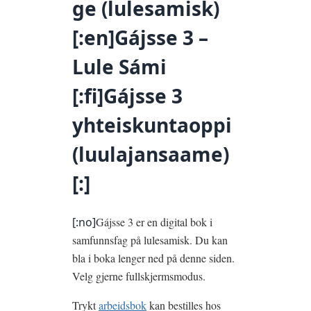
ge (lulesamisk)
[:en]Gájsse 3 –
Lule Sámi
[:fi]Gájsse 3
yhteiskuntaoppi
(luulajansaame)
[:]
[:no]
Gájsse 3 er en digital bok i
samfunnsfag på lulesamisk. Du kan
bla i boka lenger ned på denne siden.
Velg gjerne fullskjermsmodus.
Trykt
arbeidsbok
kan bestilles hos