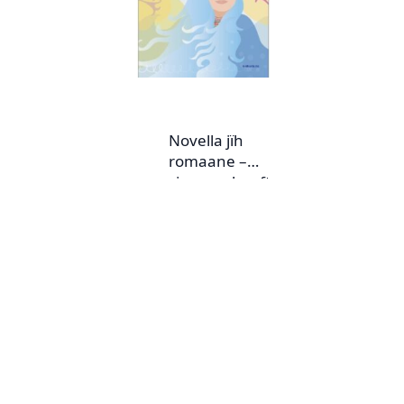
Novella jïh
romaane –
sjangereheefte nr.
2