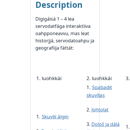
Description
Digigáisá 1 – 4 lea
servodatfága interaktiiva
oahpponeavvu, mas leat
historjjá, servodatoahpu ja
geografiija fáttát:
1. luohkkái
2. luohkkái
3
1.
Soabadit
skuvllas
2.
Johtolat
1.
Skuvlii álgin
3.
Dološ ja dálá
1.