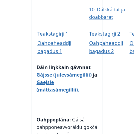
10. Dálkkádat ja
doabbarat
Teakstagirji 1
Teakstagirji 2
Te
Oahpaheaddji
Oahpaheaddji
O
bagadus 1
bagadus 2
b
Dáin liŋkkain gávnnat
Gájsse (julevsámegillii)
ja
Gaejsie
(máttasámegillii).
Oahppoplána:
Gáisá
oahpponeavvoráidu gokčá