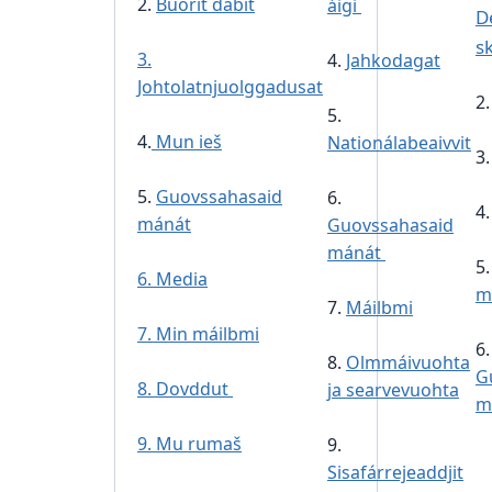
2.
Buorit dábit
áigi
D
s
3.
4.
Jahkodagat
Johtolatnjuolggadusat
2
5.
4.
Mun ieš
Nationálabeaivvit
3
5.
Guovssahasaid
6.
4
mánát
Guovssahasaid
mánát
5
6. Media
m
7.
Máilbmi
7. Min máilbmi
6.
8.
Olmmáivuohta
G
8. Dovddut
ja searvevuohta
m
9. Mu rumaš
9.
Sisafárrejeaddjit