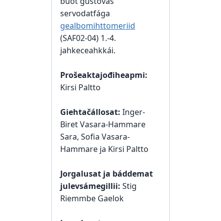
buot gustovaš
servodatfága
gealbomihttomeriid
(SAF02-04) 1.-4.
jahkeceahkkái.
Prošeaktajođiheapmi:
Kirsi Paltto
Giehtačállosat:
Inger-
Biret Vasara-Hammare
Sara, Sofia Vasara-
Hammare ja Kirsi Paltto
Jorgalusat ja báddemat
julevsámegillii:
Stig
Riemmbe Gaelok