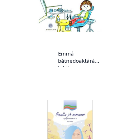
Emmá
bátnedoaktárá
luhtte