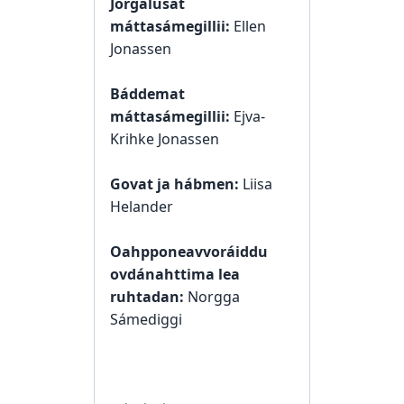
Jorgalusat
máttasámegillii:
Ellen
Jonassen
Báddemat
máttasámegillii:
Ejva-
Krihke Jonassen
Govat ja hábmen:
Liisa
Helander
Oahpponeavvoráiddu
ovdánahttima lea
ruhtadan:
Norgga
Sámediggi