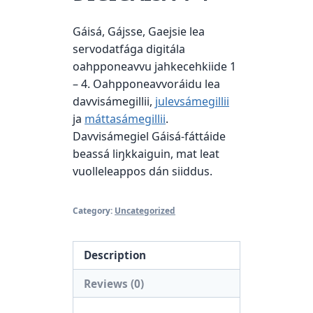
Gáisá, Gájsse, Gaejsie lea
servodatfága digitála
oahpponeavvu jahkecehkiide 1
– 4. Oahpponeavvoráidu lea
davvisámegillii,
julevsámegillii
ja
máttasámegillii
.
Davvisámegiel Gáisá-fáttáide
beassá liŋkkaiguin, mat leat
vuolleleappos dán siiddus.
Category:
Uncategorized
Description
Reviews (0)