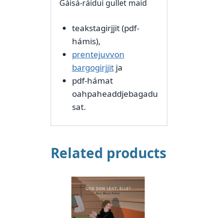
Gáisá-ráidui gullet maid
teakstagirjjit (pdf-
hámis),
prentejuvvon
bargogirjjit
ja
pdf-hámat
oahpaheaddjebagadu
sat.
Related products