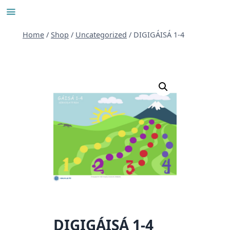
Skip
to
content
Home
/
Shop
/
Uncategorized
/
DIGIGÁISÁ 1-4
DIGIGÁISÁ 1-4